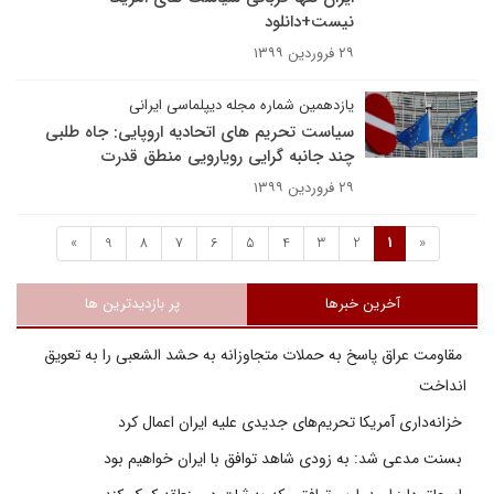
نیست+دانلود
۲۹ فروردین ۱۳۹۹
یازدهمین شماره مجله دیپلماسی ایرانی
سیاست تحریم های اتحادیه اروپایی: جاه طلبی
چند جانبه گرایی رویارویی منطق قدرت
۲۹ فروردین ۱۳۹۹
»
9
8
7
6
5
4
3
2
1
«
آخرین خبرها
پر بازدیدترین ها
مقاومت عراق پاسخ به حملات متجاوزانه به حشد الشعبی را به تعویق
انداخت
خزانه‌داری آمریکا تحریم‌های جدیدی علیه ایران اعمال کرد
بسنت مدعی شد: به زودی شاهد توافق با ایران خواهیم بود