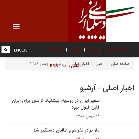
Toggle
vigation
صفحه نخست
درباره ما
عضویت
پیوند ها
ENGLISH
صفحه‌اصلی
اخبار
اخبار اصلی
آرشیو
بهمن ۱۳۸۸
تماس با ما
RSS
اخبار اصلی - آرشیو
سفیر ایران در روسیه: پیشنهاد آژانس برای ایران
قابل قبول نبود
۲۹ بهمن ۱۳۸۸
ملا برادر نفر دوم طالبان دستگير شد