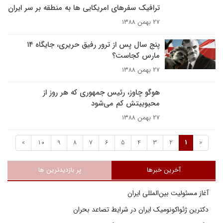
ترافيک سفرهاى امريکايى ها به منطقه بر سر ايران
۲۷ بهمن ۱۳۸۸
پنج سال پس از ترور رفیق حریری، جایگاه ۱۴
مارس کجاست؟
۲۷ بهمن ۱۳۸۸
هوگو چاوز، رئیس جمهوری که هر روز از
محبوبیتش کم می‌شود
۲۷ بهمن ۱۳۸۸
»
10
9
8
7
6
5
4
3
2
1
«
آخرین خبرها
پر بازدیدترین ها
آغاز مسئولیت بین‌المللی ایران
دکترین ژئواکونومیک ایران در شرایط تصاعد بحران