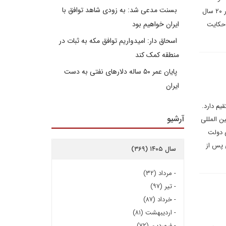
بسنت مدعی شد: به زودی شاهد توافق با
سیاست گذاران آمریکایی کمترین توجهی به این کشور نمی کردند. شاید برخی تعهدات آمریکا به اندک افغان هایی که در ۲۰ سال
ایران خواهیم بود
 حکایت
اسحاق دار: امیدواریم توافق مکه به ثبات در
منطقه کمک کند
پایان عمر ۵۰ ساله دلارهای نفتی به دست
ایران
یم دارد.
آرشیو
ن المللی
ی دولت
 پس از
سال ۱۴۰۵ (۳۶۹)
-
مرداد (۳۲)
-
تیر (۹۷)
-
خرداد (۸۷)
-
اردیبهشت (۸۱)
-
فروردین (۷۲)