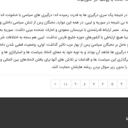
در نتیجه یک سری درگیری ها به قدرت رسیده اند؛ درگیری های سیاسی با خشونت اند
 بی نتیجه در سوریه و لیبی. در همه این موارد، نخبگان پس از تنش سیاسی داخلی و ت
دند. مصر ارتباط قدرتمندی با عربستان سعودی و امارات متحده عربی داشت. سوریه به
قریبا هیچ ارتباطی با کشورهای حوزه خلیج فارس نداشت. لیبی هم بسته به اختلافات شر
و عامل بر نخبگان سیاسی پس از بهار عرب تاثیر گذاشت: اولی، وضعیت قطبی شدن داخل
رگیری ها شاهد آن بودند و به نوبه خود به معنای اتخاذ سیاست ها و استراتژی ها و ا
گذاری این سیاست ها و اقدامات بر تلاش های آنها برای یافتن اتحادهای بین المللی و
 را بدون زیر سوال بردن ریشه هایشان حمایت کنند.
»
10
9
8
7
6
5
4
ا