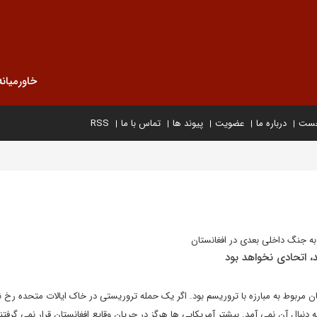
خاورمیانه
خست
درباره ما
عضویت
پیوند ها
تماس با ما
RSS
به جنگ داخلی بعدی در افغانستان
د، اتحادی نخواهد بود
ان مربوط به مبارزه با تروریسم بود. اگر یک حمله تروریستی در خاک ایالات متحده رخ ن
ه دنبال آن نمی آمد. بیشتر آمریکایی ها هرگز در جریان وقایع افغانستان قرار نمی گرفتن