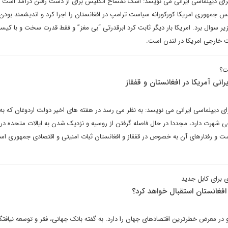
رای دیپلماسی ایرانی می نویسد: اشک تمساح انگلیس برای از دست رفتن درآمد است و
 جمهوری امریکا کورکورانه سیاست ترامپ در افغانستان را اجرا کرد و اندیشمند بودن 
ر سوال برد. امریکا بار دیگر ثابت کرد ابرقدرتی “بی مغز” و فقط قدرت سخت و با کیس
خارجی امریکا در لندن است.
ست؟
نی آمریکا در افغانستان و قفقاز
ای دیپلماسی ایرانی می نویسد: به نظر می رسد در هفته های اخیر دولت اردوغان که 
خارجی شهرت دارد، مجددا در حال فاصله گرفتن از روسیه و نزدیک شدن به ایالات متحده د
 و رفتارهای آن به خصوص در قفقاز و افغانستان ثبات امنیتی و اقتصادی جمهوری اس
برای کابل جدید
 افغانستان استقبال خواهد کرد؟
 در معرض خطرترین اقتصادهای جهان را دارد. به گفته بانک جهانی، فقر و توسعه نیافتگ