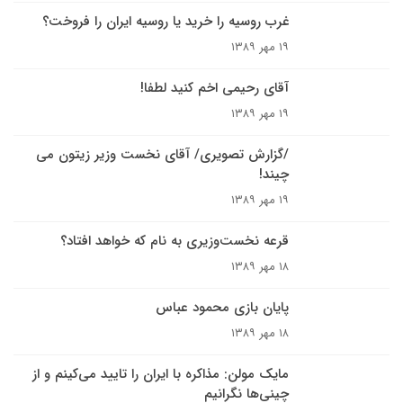
غرب روسيه را خريد يا روسيه ايران را فروخت؟
۱۹ مهر ۱۳۸۹
آقای رحیمی‌ اخم کنید لطفا!
۱۹ مهر ۱۳۸۹
/گزارش تصويرى/ آقاى نخست وزير زيتون مى
چيند!
۱۹ مهر ۱۳۸۹
قرعه نخست‌وزيرى به نام که خواهد افتاد؟
۱۸ مهر ۱۳۸۹
پایان بازی محمود عباس
۱۸ مهر ۱۳۸۹
مايک مولن: مذاکره با ايران را تاييد مى‌کينم و از
چينى‌ها نگرانيم