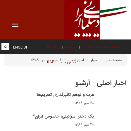
Toggle
vigation
صفحه نخست
درباره ما
عضویت
پیوند ها
ENGLISH
صفحه‌اصلی
اخبار
اخبار اصلی
آرشیو
مهر ۱۳۸۹
تماس با ما
RSS
اخبار اصلی - آرشیو
غرب و توهم تاثيرگذارى تحريم‌ها
۲۰ مهر ۱۳۸۹
یک دختر اسرائیلی؛ جاسوس ایران؟
۲۰ مهر ۱۳۸۹