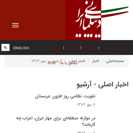
Toggle
vigation
صفحه نخست
درباره ما
عضویت
پیوند ها
ENGLISH
صفحه‌اصلی
اخبار
اخبار اصلی
آرشیو
مهر ۱۳۸۹
تماس با ما
RSS
اخبار اصلی - آرشیو
تقویت نظامی روز افزون عربستان
۱۱ مهر ۱۳۸۹
در موازنه منطقه‌اى براى مهار ايران، اعراب چه
کاره‌اند؟