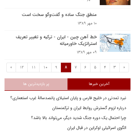
منطق جنگ ساده و گفت‌وگو سخت است
۱۰ مهر ۱۳۸۹
خط آهن چين - ايران - ترکيه و تغيير تعريف
استراتژيک خاورميانه
۰۹ مهر ۱۳۸۹
»
12
11
10
9
8
7
6
5
4
3
«
آخرین خبرها
پر بازدیدترین ها
نبرد تمدنی در خلیج فارس و پایان استیلای پانصدسالۀ غرب استعماری؟
درباره لزوم گسترش روابط ایران و ترکمنستان
چرا احتمال یک دوره جنگ شدید دیگر، می‌تواند بالا باشد؟
الگوی اسرائیلی اوکراین در قبال ایران