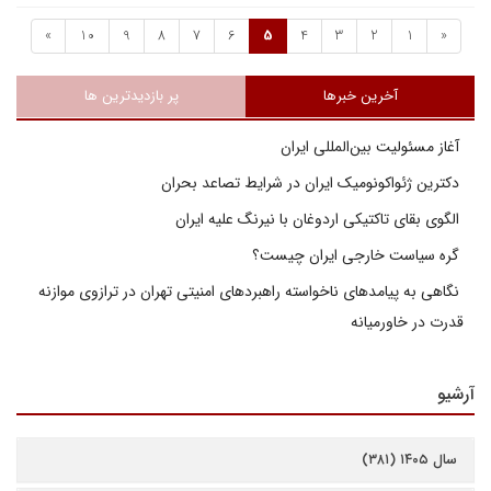
»
10
9
8
7
6
5
4
3
2
1
«
آخرین خبرها
پر بازدیدترین ها
آغاز مسئولیت بین‌المللی ایران
دکترین ژئواکونومیک ایران در شرایط تصاعد بحران
الگوی بقای تاکتیکی اردوغان با نیرنگ علیه ایران
گره سیاست خارجی ایران چیست؟
نگاهی به پیامدهای ناخواسته راهبردهای امنیتی تهران در ترازوی موازنه
قدرت در خاورمیانه
آرشیو
سال ۱۴۰۵ (۳۸۱)