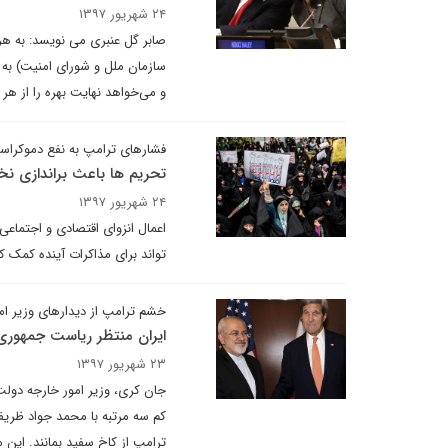
۲۴ شهریور ۱۳۹۷
صابر گل عنبری می نویسد: به هر
سازمان ملل و شورای امنیت) به 
و می‌خواهد نهایت بهره را از هر
فشارهای ترامپ به نفع دموکراس
تحریم ها باعث براندازی نخ
۲۴ شهریور ۱۳۹۷
اعمال انزوای اقتصادی و اجتماعی
تواند برای مذاکرات آینده کمک ک
خشم ترامپ از دیدارهای وزیر ا
ایران منتظر ریاست جمهور
۲۳ شهریور ۱۳۹۷
جان کری، وزیر امور خارجه دول
کم سه مرتبه با محمد جواد ظریف
ترامپ از کاخ سفید بمانند. این 