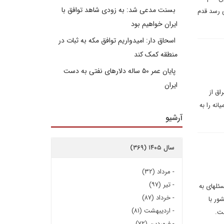
بسنت مدعی شد: به زودی شاهد توافق با
ی رسد قدم
ایران خواهیم بود
اسحاق دار: امیدواریم توافق مکه به ثبات در
منطقه کمک کند
پایان عمر ۵۰ ساله دلارهای نفتی به دست
ایران
اق از
نه را به
آرشیو
سال ۱۴۰۵ (۳۶۹)
-
مرداد (۳۲)
-
تیر (۹۷)
هادی غلام نیا: درس‎هایی که می‎توان از تاریخ گرفت حاکی از آن است که این ائتلاف‎های شکننده باید بیش و پیش از هر مسئله‎ای به
-
خرداد (۸۷)
روه‎های حاضر در این کشور با
-
اردیبهشت (۸۱)
-
فروردین (۷۲)