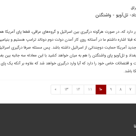
راق
د- تل‌آویو - واشنگتن
دارد که، در صورت هرگونه درگیری بین اسرائیل و گروه‌های عراقی، قطعا پای آمریکا هم 
قبلا اشاره داشتم ما در آستانه روی کار آمدن دولت دوم دونالد ترامپ هستیم و بنیامین 
ید آمریکا حمایت دوچندانی از اسرائیل داشته باشد. پس مسئله صرفا درگیری اسرائیل
اد و تل‌آویو پای واشنگتن را هم به میان خواهد کشید با این معادله سه جانبه بین بغد
ت و اقتضائات خاص خود را دارد که آیا وارد درگیری خواهد شد که علاوه بر آنکه یک پای 
 باشد.
»
13
12
11
10
9
8
7
ا