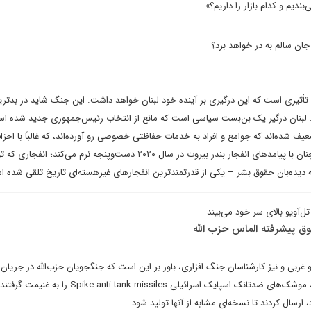
ندیم و کدام بازار را داریم؟».
 جان سالم به در خواهد برد؟
، تأثیری است که این درگیری بر آینده خود لبنان خواهد داشت. این جنگ شاید در بدتر
 لبنان درگیر یک بن‌بست سیاسی است که مانع از انتخاب رئیس‌جمهوری جدید شده ا
یف شده‌اند که جوامع و افراد به خدمات حفاظتی خصوصی رو آورده‌اند، که غالباً با اح
اصلی مرتبط هستند. دولت همچنان با پیامدهای انفجار بندر بیروت در سال ۲۰۲۰ دست‌وپنجه نرم می‌کند؛ انف
له دیده‌بان حقوق بشر – یکی از قدرتمندترین انفجارهای غیرهسته‌ای تاریخ تلقی شده 
ویو بالای سر خود می‌بیند
ق پیشرفته الماس حزب الله
و غربی و نیز کارشناسان جنگ افزاری، باور بر این است که جنگجویان حزب‌الله در جریا
اسرائیل و حزب‌الله در سال ۲۰۰۶، موشک‌های ضدتانک اسپایک اسرائیلی  anti-tank missiles
ارسال کردند تا نسخه‌ای مشابه از آنها تولید شود.