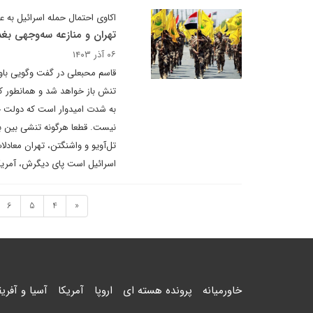
اکاوی احتمال حمله اسرائیل به ع
تهران و منازعه سه‌وجهی بغدا
۰۶ آذر ۱۴۰۳
قاسم محبعلی در گفت وگویی باور 
تنش باز خواهد شد و همانطور که 
به شدت امیدوار است که دولت جد
نیست. قطعا هرگونه تنشی بین بغد
تل‌آویو و واشنگتن، تهران معادلا
اسرائیل است پای دیگرش، آمریکا
6
5
4
«
خاورمیانه
پرونده هسته ای
اروپا
آمریکا
آسیا و آفریق