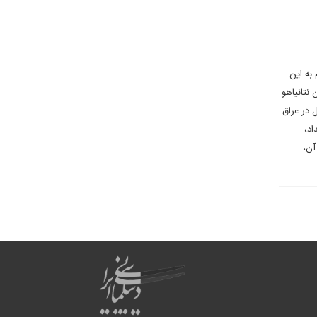
به این
نتانیاهو
 در عراق
اد،
آن،