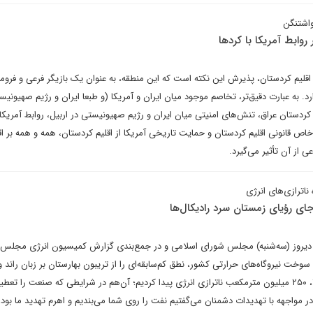
اشتنگن
روابط آمریکا با کردها
بر اقلیم کردستان، پذیرش این نکته است که این منطقه، به عنوان یک بازیگر فرعی و فرو
دارد. به عبارت دقیق‌تر، تخاصم موجود میان ایران و آمریکا (و طبعا ایران و رژیم صهیونیس
م کردستان عراق، تنش‌های امنیتی میان ایران و رژیم صهیونیستی در اربیل، روابط آمریکا 
ص قانونی اقلیم کردستان و حمایت تاریخی آمریکا از اقلیم کردستان، همه و همه بر اق
ی از آن تأثیر می‌گیرد.
 ناترازی‌های انرژی
‌جای رؤیای زمستان سرد رادیکال‌ها
ی دیروز (سه‌شنبه) مجلس شورای اسلامی و در جمع‌بندی گزارش کمیسیون انرژی مجلس د
خت نیروگاه‌های حرارتی کشور، نطق کم‌سابقه‌ای را از تریبون بهارستان بر زبان راند و
«ما در حوزه گاز در زمستان ۱۴۰۲، ۲۵۰ میلیون متر‌مکعب ناترازی انرژی پیدا کردیم؛ آن‌هم در شرایطی که صنعت را ت
ر مواجهه با تهدیدات دشمنان می‌گفتیم نفت را روی شما می‌بندیم و اهرم تهدید ما بود، 