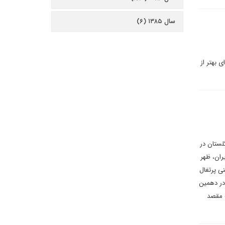
سال ۱۳۸۵ (۶)
 بهتر از
لستان در
ران، ظهر
‌ پرتغال
 در دهمین
 مقصد