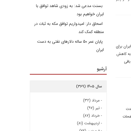
بسنت مدعی شد: به زودی شاهد توافق با
ایران خواهیم بود
اسحاق دار: امیدواریم توافق مکه به ثبات در
منطقه کمک کند
پایان عمر ۵۰ ساله دلارهای نفتی به دست
یران برای
ایران
 به کاهش
باقی
آرشیو
سال ۱۴۰۵ (۳۶۹)
-
مرداد (۳۲)
-
تیر (۹۷)
مدت
-
خرداد (۸۷)
صفحات
-
اردیبهشت (۸۱)
-
فروردین (۷۲)