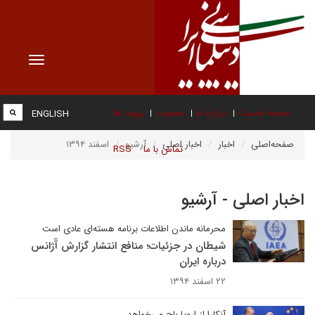
Toggle
vigation
صفحه نخست
درباره ما
عضویت
پیوند ها
ENGLISH
صفحه‌اصلی
اخبار
اخبار اصلی
آرشیو
اسفند ۱۳۹۴
تماس با ما
RSS
اخبار اصلی - آرشیو
محرمانه ماندن اطلاعات برنامه هسته‌ای عادی است
شیطان در جزئیات؛ منافع انتشار گزارش آٓژانس
درباره ایران
۲۲ اسفند ۱۳۹۴
آنکارا از اروپا باج می‌خواهد