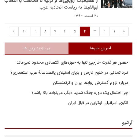
از عصبانیت اروپایی‌ها از ترکیه تا مخالفت با انتخاب
ابوالغیط به ریاست اتحادیه عرب
۲۰ اسفند ۱۳۹۴
»
10
9
8
7
6
5
4
3
2
1
«
آخرین خبرها
پر بازدیدترین ها
حضور هر قدرت خارجی تنها به حوزه‌های اقتصادی محدود نمی‌ماند
نبرد تمدنی در خلیج فارس و پایان استیلای پانصدسالۀ غرب استعماری؟
درباره لزوم گسترش روابط ایران و ترکمنستان
چرا احتمال یک دوره جنگ شدید دیگر، می‌تواند بالا باشد؟
الگوی اسرائیلی اوکراین در قبال ایران
آرشیو