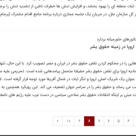
 ثبات منطقه ای را بهبود بخشد، و افزایش تنش ها خطرات ناشی از تشدید تنش را برج
یر کل سازمان ملل، در جریان یک جلسه مجازی درباره برنامه جامع اقدام مشترک (برجام)
اتورهای خاورمیانه بردارد
روپا در زمینه حقوق بشر
سامبر قطعنامه هایی را در محکوم کردن نقض حقوق بشر در ایران و مصر تصویب کرد. با این حال، تنها
ادیه اروپا برای نقض حقوق بشر حقیقتا متحمل پیامدهایی شده است. تحریمی علیه مص
نوان یک شریک اصلی اروپا و لنگر ثبات در شمال آفریقا مورد توجه قرار گرفته است. ا
 آسیب می رساند و حقوق بشر را در سراسر جهان تضعیف می کند. این رویکرد همچنین به م
است مبنی بر اینکه انتقادات حقوق بشر سلاحی سیاسی در دست غرب علیه رژیم های نامطل
»
10
9
8
7
6
5
4