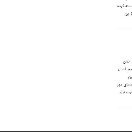
سته کرده
 این
 ایران
ر اعمال
ین
عنای مهر
وب برای