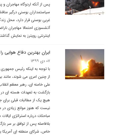
پس از آنکه اردوگاه مهاجران و 
سیاستمداران بوسنی درگیر مناقشه
غربی بوسنی قرار دارد، محل زندگ
آتشسوزی احتمالا مهاجران ناراض
اینترنتی رویترز به نمایش گذاشته
ایران بهترین دفاع هوایی ر
۰۷ دی ۱۳۹۹
با توجه به اینکه رئیس جمهوری م
از چنین امری می شوند، مانند بر
علی خامنه ای، رهبر معظم انقلا
بازگشت به تعهدات هسته ای در قب
هیچ یک از مطالبات قبلی برای 
نیست که هنوز موانع زیادی در مس
مباحثات درباره استراتژی ایالات 
بلافاصله پس از توافق بر سر بازگ
خاص، شرکای منطقه ای آمریکا یع