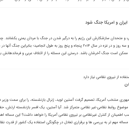
 ایران و امریکا جنگ شود
مپ و متحدان سازشکارش این رژیم را به درگیر شدن در جنگ با مردان یمنی بکشانند. چن
جنگش در لبنان سال ۲۰۰۶ سی و سه روز و در غزه در سال ۲۰۱۴ پنجاه و پنج روز به طول انجامید؛ بنابراین جنگ آنها
و ممکن است جنگ آخرشان باشد. درستی این مسئله را از ائتلاف عربی و فرماندهانش با
فاده از نیروی نظامی نیاز دارد
دن
هوری منتخب آمریکا، تصمیم گرفت آستین لوید، ژنرال بازنشسته، را برای سمت وزیر د
 موضوع روابط نظامی-غیر نظامی متمرکز شد. آیا آستین، یک افسر بازنشسته ارتش، حقیق
سب اطمینان از کنترل غیرنظامی بر نیروی نظامی آمریکا را خواهد داشت؟ این مساله اه
 مساله مهم تر به بررسی ها و برقراری تعادل در چگونگی استفاده یک کشور از قدرت نظ