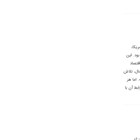
مریکا،
ود. این
ی فزاینده بر اقتصاد
حال، تلاش
 اما هر
بط آن با
 در