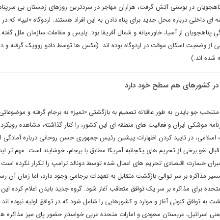
پناهجویان در بوسنی آتش گرفت، هزاران مهاجر در سردترین روزهای زمستان بی سرپناه 
 ای داخلی درباره محل جدید برای پناه دادن به این افراد هستند. اردوگاه «لیپا» که در
ی پناهجویان از آسیا، خاورمیانه و شمال آفریقا بود. پلیس و مقامات سازمان ملل گفته ا
ی از وضعیت اسکان موقت در اردوگاه بوده اند. (عکس ها توسط دادو روویک گرفته و در 
 شده اند.)
ا در کشورهای هم سطح خود دارد
نتخب جو بایدن به طور عاقلانه تصمیم به بازگشتی «تمیز» به برجام گرفته و موضوعاتی 
نامه موشکی ایران و فعالیت های منطقه ای این کشور، را کنار گذاشته، مشاهده رویکرد آ
ب اسلامی، در تایید کردن اظهارات پیشین رئیس جمهوری حسن روحانی درباره آمادگی ای
ال لغو برخی از تحریم های یکجانبه آمریکا مطابق با برجام، خوشایند است. مهم تر اینک
جبران خسارت اقتصادی تحریم های اعمال شده توسط دونالد ترامپ را تکرار نکرده است
یر مذاکره بر سر توالی بازگشت متقابل به تعهدات برجامی وجود دارد، اما زمان آن رس
متحده برای مذاکره بر سر یک توافق متعاقب آغاز شود. گروه جدید بایدن اعلام کرده این ا
شت به توافق کنونی آغاز و موارد و کشورهایی را شامل شود که در توافق اولیه نبوده اند. 
نی اسرائیل، عربستان سعودی و امارات متحده عربی خواستار حضور پای میز مذاکره ه