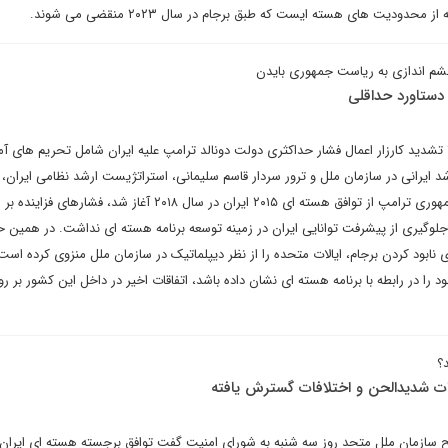
محدودیت های هسته ایست که طبق برجام در سال ۲۰۲۳ منقضی می شوند.
چشم اندازی به ریاست جمهوری بایدن
 دستاورد حداقلی
مشهودترین مشخصه سال ۲۰۲۰ تشدید کارزار اعمال فشار حداکثری دولت دونالد ترامپ علیه ایران شامل تحریم های آ
ایرانی در سازمان ملل و ترور سردار قاسم سلیمانی، استراتژیست ارشد نظامی ایران، ب
کارزار که پس از خروج رئیس جمهوری ترامپ از توافق هسته ای ۲۰۱۵ ایران در سال ۲۰۱۸ آغاز شد، فشارها
در جلوگیری از پیشرفت توانایی ایران در زمینه توسعه برنامه هسته ای نداشت. در همین 
نابود کردن برجام، ایالات متحده را از نظر دیپلماتیک در سازمان ملل منزوی کرده است.
را در رابطه با برنامه هسته ای نشان داده باشد، اتفاقات اخیر در داخل این کشور بر روا
؟
رات شدیدالحن و اختلافات گسترش یافته
سازمان ملل متحد روز سه شنبه به شورای امنیت گفت توافق برجسته هسته ای ایران،