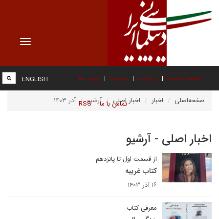
Toggle
vigation
صفحه نخست
درباره ما
عضویت
پیوند ها
ENGLISH
صفحه‌اصلی
اخبار
اخبار اصلی
آرشیو
آذر ۱۴۰۳
تماس با ما
RSS
اخبار اصلی - آرشیو
از قسمت اول تا پانزدهم
کتاب غریبه
۱۶ آذر ۱۴۰۳
معرفی کتاب