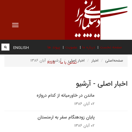
Toggle
vigation
صفحه نخست
درباره ما
عضویت
پیوند ها
ENGLISH
صفحه‌اصلی
اخبار
اخبار اصلی
آرشیو
آبان ۱۳۸۶
تماس با ما
RSS
اخبار اصلی - آرشیو
ماندن در خاورمیانه از کدام دروازه‌
۰۲ آبان ۱۳۸۶
پايان زودهنگام سفر به ارمنستان
۰۲ آبان ۱۳۸۶