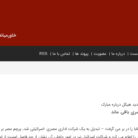
خاورمیانه
خست
درباره ما
عضویت
پیوند ها
تماس با ما
RSS
ید هیکل درباره مبارک
سری باقی ماند
ا را در بر می گرفت – تبدیل به یک شرکت اداری مصری -اسرائیلی شد، پرچم مصر بر ف
 را اعلام می کرد و شراکت اسرائیل نیز در امور داخلی آن نشان از حد فاصل امنیت از اس