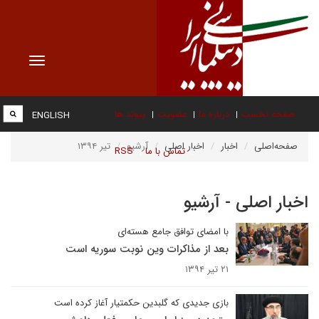
Toggle
vigation
صفحه نخست
درباره ما
عضویت
پیوند ها
ENGLISH
صفحه‌اصلی
اخبار
اخبار اصلی
آرشیو
تیر ۱۳۹۴
تماس با ما
RSS
اخبار اصلی - آرشیو
با امضای توافق جامع هسته‌ای
بعد از مذاکرات وین نوبت سوریه است
۲۱ تیر ۱۳۹۴
بازی جدیدی که گلبدین حکمتیار آغاز کرده است