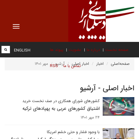
Toggle
vigation
صفحه نخست
درباره ما
عضویت
پیوند ها
ENGLISH
صفحه‌اصلی
اخبار
اخبار اصلی
آرشیو
مهر ۱۴۰۱
تماس با ما
RSS
اخبار اصلی - آرشیو
کشورهای شورای همکاری در صف نخست خرید
اشتیاق کشورهای عربی به پهپادهای ترکیه
۲۴ مهر ۱۴۰۱
با وجود فشار و حتی خشم امریکا