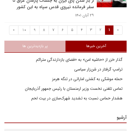
از باز شدن پای ایران به جلسات پارلمان عراق تا
سفر فرمانده نیروی قدس سپاه به این کشور
۲۹ آبان ۱۴۰۱
»
10
9
8
7
6
5
4
3
2
1
«
آخرین خبرها
پر بازدیدترین ها
گذار خزر از «حاشیه امن» به «فضای بازدارندگی متراکم
ترامپ گرفتار در شن‌زار سیاسی
حمله موشکی به کشتی اماراتی در تنگه هرمز
تماس تلفنی نخست وزیر ارمنستان با رئیس جمهور آذربایجان
هشدار حماس نسبت به تشدید شهرک‌سازی در بیت‌ لحم
آرشیو