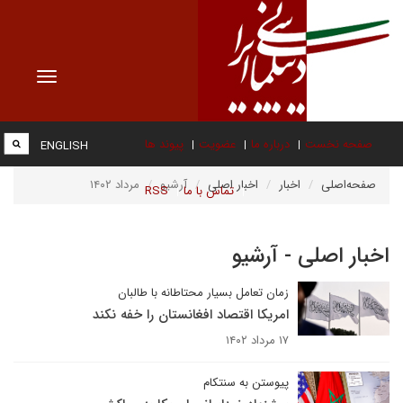
Toggle
vigation
صفحه نخست
درباره ما
عضویت
پیوند ها
ENGLISH
صفحه‌اصلی
اخبار
اخبار اصلی
آرشیو
مرداد ۱۴۰۲
تماس با ما
RSS
اخبار اصلی - آرشیو
زمان تعامل بسیار محتاطانه با طالبان
امریکا اقتصاد افغانستان را خفه نکند
۱۷ مرداد ۱۴۰۲
پیوستن به سنتکام