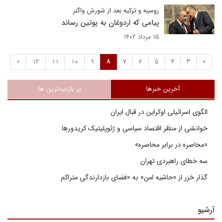
روسیه و ترکیه بعد از شورش واگنر
پیامی که اردوغان به پوتین رساند
۱۵ مرداد ۱۴۰۲
»
12
11
10
9
8
7
6
5
4
3
«
آخرین خبرها
پر بازدیدترین ها
الگوی اسرائیلی اوکراین در قبال ایران
خوانشی از منظر اقتصاد سیاسی و ژئوپلیتیک کریدورها
«محاصره در برابر محاصره»
سه خطای راهبردی تهران
گذار خزر از «حاشیه امن» به «فضای بازدارندگی متراکم
آرشیو