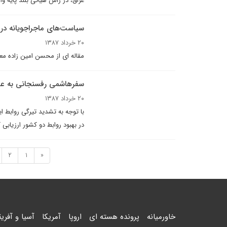
عراق، در راس هیاتی بلند پایه وا
سیاست‌های ماجراجویانه در
۲۰ خرداد ۱۳۸۷
مقاله اى از محسن امين زاده معا
سفرهاشمى رفسنجانى به عر
۲۰ خرداد ۱۳۸۷
با توجه به تشديد تيرگى روابط 
در بهبود روابط دو کشور ارزيابى ک
2
1
«
خاورمیانه
پرونده هسته ای
اروپا
آمریکا
آسیا و آفریق