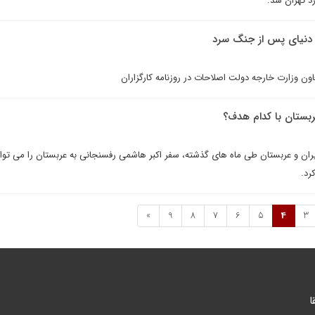
رد تهران شد.
 دنیای پس از جنگ سرد
ون وزارت خارجه دولت اصلاحات در روزنامه کارگزاران
بستان با کدام هدف؟
ايران و عربستان طى ماه هاى گذشته، سفر اکبر هاشمى رفسنجانى به عربستان را مى توا
رد.
»
9
8
7
6
5
4
3
ا