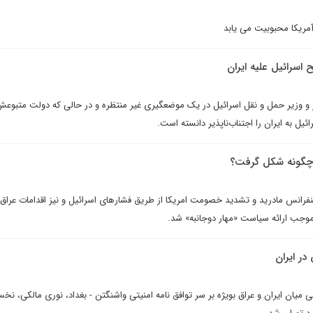
مریکا محبوبیت می یابد
سرائيل عليه ايران
و وزیر حمل و نقل اسرائیل در یک موضع­گیری غیر منتظره و در حالی که دولت متبوعش
ئیل به ایران را اجتناب‌ناپذیر دانسته است.
 چگونه شکل گرفت؟
کنفرانس مادريد و تشديد خصومت امريکا از طريق فشارهاى اسرائيل و نيز اقدامات عراق
 موجب ارائه سياست «مهار دوجانبه» شد.
ر ایران
یان ایران و عراق بویژه بر سر توافق نامه امنیتی واشنگتن - بغداد، نوری مالکی، نخست