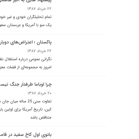
پيشنهاد هايى به اکبر هاشم
۲۲ خرداد ۱۳۸۷
تمام تحليلگران خودى و غير خودى
یک سو با آمریکا و عربستان سع
پاکستان ؛ اعتراض‌های دوبار
۲۲ خرداد ۱۳۸۷
نگرانی عمومی درباره استقلال ن
امروز به مجموعه‌ای از قضات معز
چرا اوباما طرفدار جنگ نیس
۲۰ خرداد ۱۳۸۷
تفاوت سنی 25 ساله 
کین، تاریخ آمریکا برای اولین با
متناقض باشد
بانوی اول کاخ سفید در قام