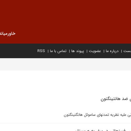
خاورمیانه
خست
درباره ما
عضویت
پیوند ها
تماس با ما
RSS
ی ضد هانتینگتون
انى عليه نظریه تمدنهای ساموئل هانگتينگتون