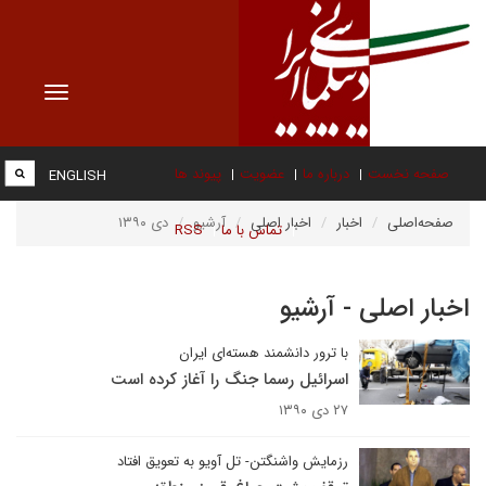
Toggle
vigation
صفحه نخست
درباره ما
عضویت
پیوند ها
ENGLISH
صفحه‌اصلی
اخبار
اخبار اصلی
آرشیو
دی ۱۳۹۰
تماس با ما
RSS
اخبار اصلی - آرشیو
با ترور دانشمند هسته‌ای ایران
اسرائیل رسما جنگ را آغاز کرده است
۲۷ دی ۱۳۹۰
رزمایش واشنگتن- تل آویو به تعویق افتاد