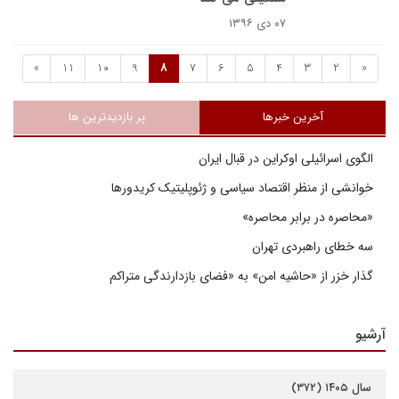
۰۷ دی ۱۳۹۶
»
11
10
9
8
7
6
5
4
3
2
«
آخرین خبرها
پر بازدیدترین ها
الگوی اسرائیلی اوکراین در قبال ایران
خوانشی از منظر اقتصاد سیاسی و ژئوپلیتیک کریدورها
«محاصره در برابر محاصره»
سه خطای راهبردی تهران
گذار خزر از «حاشیه امن» به «فضای بازدارندگی متراکم
آرشیو
سال ۱۴۰۵ (۳۷۲)