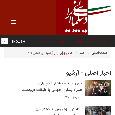
Toggle
vigation
صفحه نخست
درباره ما
عضویت
پیوند ها
ENGLISH
صفحه‌اصلی
اخبار
اخبار اصلی
آرشیو
بهمن ۱۴۰۱
تماس با ما
RSS
اخبار اصلی - آرشیو
مروری بر فیلم «عاشق بانو چترلی»
همزاد پنداری جهانی با طبقات فرودست
۲۱ بهمن ۱۴۰۱
از کاهش ارزش روپیه تا کشتار سیل