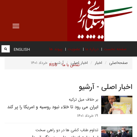
Toggle
vigation
صفحه نخست
درباره ما
عضویت
پیوند ها
ENGLISH
صفحه‌اصلی
اخبار
اخبار اصلی
آرشیو
خرداد ۱۴۰۱
تماس با ما
RSS
اخبار اصلی - آرشیو
بر خلاف میل ترکیه
ایران می رود تا خلاء نبود روسیه و امریکا را پر کند
۱۹ خرداد ۱۴۰۱
تداوم طناب کشی ها در دو راهی سخت