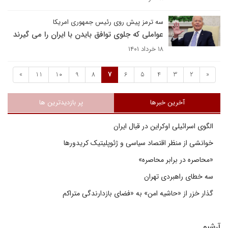
سه ترمز پیش روی رئیس جمهوری امریکا
عواملی که جلوی توافق بایدن با ایران را می گیرند
۱۸ خرداد ۱۴۰۱
»
11
10
9
8
7
6
5
4
3
2
«
آخرین خبرها
پر بازدیدترین ها
الگوی اسرائیلی اوکراین در قبال ایران
خوانشی از منظر اقتصاد سیاسی و ژئوپلیتیک کریدورها
«محاصره در برابر محاصره»
سه خطای راهبردی تهران
گذار خزر از «حاشیه امن» به «فضای بازدارندگی متراکم
آرشیو