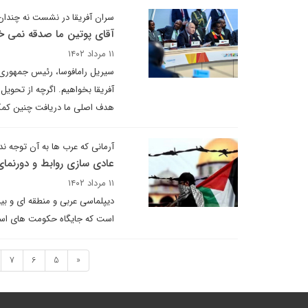
سران آفریقا در نشست نه چندان
آقای پوتین ما صدقه نمی خ
۱۱ مرداد ۱۴۰۲
سیریل رامافوسا، رئیس جمهوری آ
آفریقا بخواهیم. اگرچه از تحوی
هدف اصلی ما دریافت چنین کمک ه
آرمانی که عرب ها به آن توجه ندا
عادی سازی روابط و دورنما
۱۱ مرداد ۱۴۰۲
دیپلماسی عربی و منطقه ای و بین
است که جایگاه حکومت های است
7
6
5
«