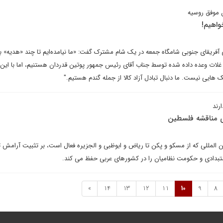
 موفق روسیه
واهیم!
فریقای جنوبی شامگاه جمعه در یک شام مشترک گفت: «ما نیامده‌ایم تا چند «هدیه» بر
ل غلات وعده داده شده توسط جناب آقای رئیس جمهور پوتین قدردان هستنیم، اما با این
ایی نیست. ما دنبال تبادل آزاد کالا از جمله گندم هستیم."
رند
ی مناقشه فلسطین
 المللی که از مسکو و پکن تا ریاض و ابوظبی و الجزیره فعال است، بر تثبیت آرامش ت
بدادی و حکومت نظامیان را در کشورهای عربی حفظ می کند.
»
14
13
12
11
10
9
8