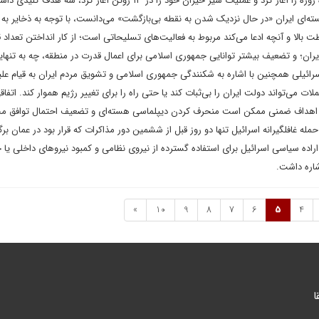
هنگامی که اسرائیل جنگ دوازده روزه را آغاز کرد و عملیات شیر خیزان خود را در ۱۳ ژوئن آغاز کرد، سه هدف
سته‌ای ایران «در حال نزدیک شدن به نقطه بی‌بازگشت» می‌دانست، با توجه به ذخایر به
ت بالا و آنچه ادعا می‌کند مربوط به فعالیت‌های تسلیحاتی است؛ از کار انداختن تعداد ق
ان؛ و تضعیف بیشتر توانایی جمهوری اسلامی برای اعمال قدرت در منطقه، چه به تنهایی
سرائیلی همچنین با اشاره به شکنندگی جمهوری اسلامی و تشویق مردم ایران به قیام علی
ت می‌تواند دولت ایران را بی‌ثبات کند یا حتی راه را برای تغییر رژیم هموار کند. اتفاقی
از اهداف ضمنی ممکن است منحرف کردن دیپلماسی هسته‌ای و تضعیف احتمال توافق م
حمله غافلگیرانه اسرائیل تنها دو روز قبل از ششمین دور مذاکرات که قرار بود در عمان برگ
راده سیاسی اسرائیل برای استفاده گسترده از نیروی نظامی و کمبود نیروهای داخلی یا 
اشاره داشت.
»
10
9
8
7
6
5
4
ا