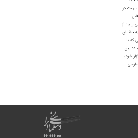
 کلیدی داشت: به
 سرعت در
ابل
 و چه از
ه حاکمان
 که تا
جدد بین
زار شود،
خارجی