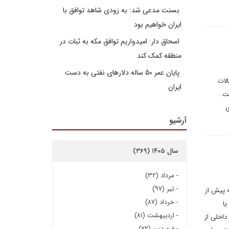
بسنت مدعی شد: به زودی شاهد توافق با
ایران خواهیم بود
اسحاق دار: امیدواریم توافق مکه به ثبات در
منطقه کمک کند
پایان عمر ۵۰ ساله دلارهای نفتی به دست
یالات
ایران
ست.
ی
آرشیو
سال ۱۴۰۵ (۳۶۹)
-
مرداد (۳۲)
-
تیر (۹۷)
ه پیش از
-
خرداد (۸۷)
یا
-
اردیبهشت (۸۱)
داخلی از
-
فروردین (۷۲)