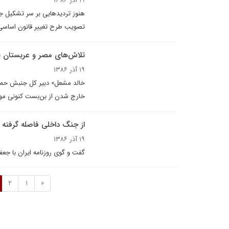
۱۹ آذر ۱۳۸۶
هنوز ترديدهايى بر سر تشکيل جلسه
تصويب طرح تغيير قانون اساسى ا
تلاش‌هاى مصر و عربستان 
۱۹ آذر ۱۳۸۶
خالد مشعل» دبير کل جنبش حماس 
خارج شدن از بن‌بست کنونى موج
از جنگ داخلى فاصله گرفته ا
۱۹ آذر ۱۳۸۶
گفت و گوى روزنامه ايران با جع
2
1
«