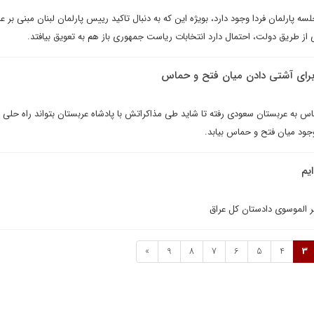
 پارلمان فردا وجود دارد، بويژه اين که به دنبال تاکيد رييس پارلمان لبنان مبنى بر ع
ز طريق دولت،‌ احتمال دارد انتخابات رياست جمهورى باز هم به تعويق بيافتد.
براى آشتى دادن ميان فتح و حماس
به عربستان سعودى رفته تا شايد طى مذاکراتش با پادشاه عربستان بتواند راه حلى ب
ود ميان فتح و حماس بيابد.
يم
فر الموسوى دادستان کل عراق
»
9
8
7
6
5
4
3