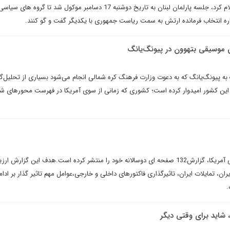
نبیه بری رئیس مجلس لبنان اعلام کرد، جلسه پارلمان لبنان به تاریخ دوشنبه 17 دسامبر موکول شد تا گروه
ره انتخاب فرمانده ارتش به سمت ریاست جمهوری با یکدیگر گفت و گو کنند.
ن موسیقی بتهوون در پیونگ‌یانگ
به پیونگ‌یانگ که به دعوت وزارت فرهنگ کره شمالی انجام می‌شود بسیاری از تحلیل‌گرا
با این کشور امیدوار کرده است؛ کشوری که زمانی از سوی آمریکا در فهرست محورهای شر
سازمان ملی برآورد های اطلاعاتی آمریکا، گزارش132 صفحه ای دوسالانه خود را منتشر کرده است.هدف این گزارش ار
ن، تمایلات ایران، تاثیرگذاری فاکتورهای داخلی و خارجی،عوامل مهم تاثیر گذار بر ادام
.
 شايد براى وقتى ديگر