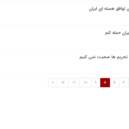
یران حمله کنم
ه تحریم ها صحبت نمی کنیم
»
12
11
10
9
8
7
6