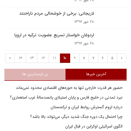
۲۸ مهر ۱۳۹۴
لاریجانی: برخی از خوشحالی مردم ناراحتند
۲۸ مهر ۱۳۹۴
اردوغان خواستار تسریع عضویت ترکیه در اروپا
۲۸ مهر ۱۳۹۴
»
14
13
12
11
10
9
8
7
6
5
«
آخرین خبرها
پر بازدیدترین ها
حضور هر قدرت خارجی تنها به حوزه‌های اقتصادی محدود نمی‌ماند
نبرد تمدنی در خلیج فارس و پایان استیلای پانصدسالۀ غرب استعماری؟
درباره لزوم گسترش روابط ایران و ترکمنستان
چرا احتمال یک دوره جنگ شدید دیگر، می‌تواند بالا باشد؟
الگوی اسرائیلی اوکراین در قبال ایران