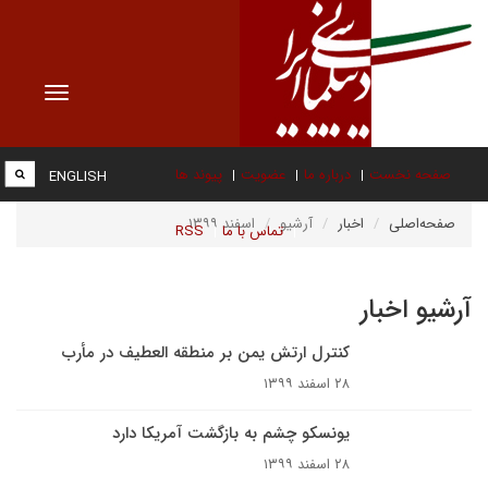
Toggle
vigation
صفحه نخست
درباره ما
عضویت
پیوند ها
ENGLISH
صفحه‌اصلی
اخبار
آرشیو
اسفند ۱۳۹۹
تماس با ما
RSS
آرشیو اخبار
کنترل ارتش یمن بر منطقه العطیف در مأرب
۲۸ اسفند ۱۳۹۹
یونسکو چشم به بازگشت آمریکا دارد
۲۸ اسفند ۱۳۹۹