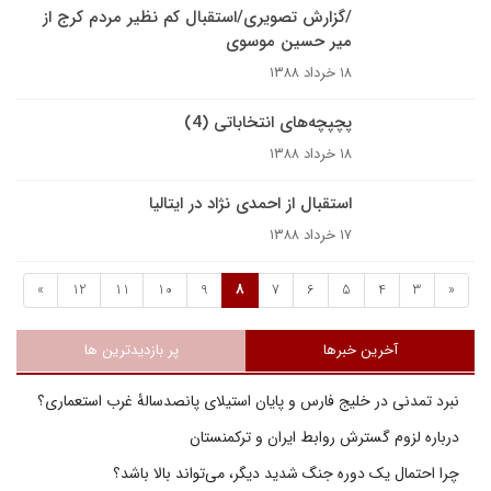
/گزارش تصویری/استقبال کم نظیر مردم کرج از
میر حسین موسوی
۱۸ خرداد ۱۳۸۸
پچپچه‌های انتخاباتی (4)
۱۸ خرداد ۱۳۸۸
استقبال از احمدی نژاد در ایتالیا
۱۷ خرداد ۱۳۸۸
»
12
11
10
9
8
7
6
5
4
3
«
آخرین خبرها
پر بازدیدترین ها
نبرد تمدنی در خلیج فارس و پایان استیلای پانصدسالۀ غرب استعماری؟
درباره لزوم گسترش روابط ایران و ترکمنستان
چرا احتمال یک دوره جنگ شدید دیگر، می‌تواند بالا باشد؟