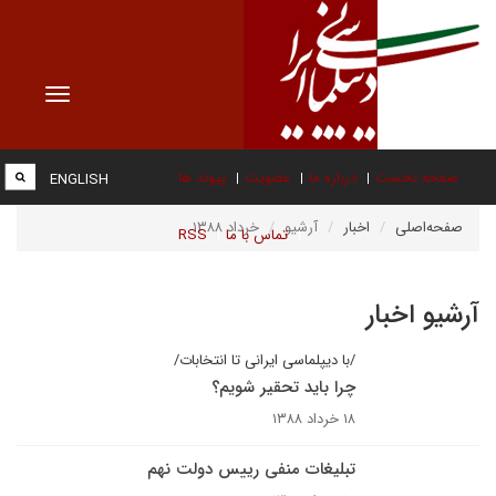
Toggle
vigation
صفحه نخست
درباره ما
عضویت
پیوند ها
ENGLISH
صفحه‌اصلی
اخبار
آرشیو
خرداد ۱۳۸۸
تماس با ما
RSS
آرشیو اخبار
/با دیپلماسی ایرانی تا انتخابات/
چرا باید تحقیر شویم؟
۱۸ خرداد ۱۳۸۸
تبلیغات منفی رییس دولت نهم