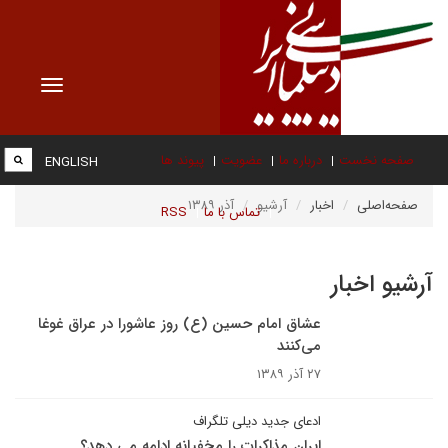
Toggle
vigation
صفحه نخست
درباره ما
عضویت
پیوند ها
ENGLISH
صفحه‌اصلی
اخبار
آرشیو
آذر ۱۳۸۹
تماس با ما
RSS
آرشیو اخبار
عشاق امام حسین (ع) روز عاشورا در عراق غوغا
می‌کنند
۲۷ آذر ۱۳۸۹
ادعای جدید دیلی تلگراف
ایران مذاکرات را مخفیانه ادامه می دهد؟