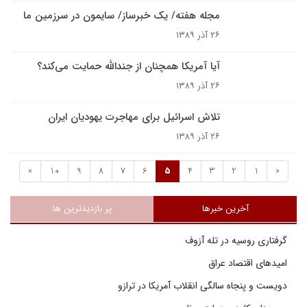
مجله هفته/ يک خبرساز/ سايمون در سرزمين ما
۲۶ آذر ۱۳۸۹
آيا آمريکا همچنان از جندالله حمايت مى‌کند؟
۲۶ آذر ۱۳۸۹
تلاش اسرائيل براى مهاجرت يهوديان ايران
۲۶ آذر ۱۳۸۹
»
10
9
8
7
6
5
4
3
2
1
«
آخرین خبرها
پر بازدیدترین ها
گرفتاری روسیه در تله آزوف
امیدهای اقتصاد عراق
دویست و پنجاه سالگی انقلاب آمریکا در ترازو