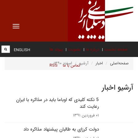
Toggle
vigation
صفحه نخست
درباره ما
عضویت
پیوند ها
ENGLISH
صفحه‌اصلی
اخبار
آرشیو
اسفند ۱۳۹۰
تماس با ما
RSS
آرشیو اخبار
5 نکته کلیدی که اوباما باید در مذاکره با ایران
رعایت کند
۰۱ فروردین ۱۳۹۱
دولت کرزای به طالبان پیشنهاد مذاکره داد