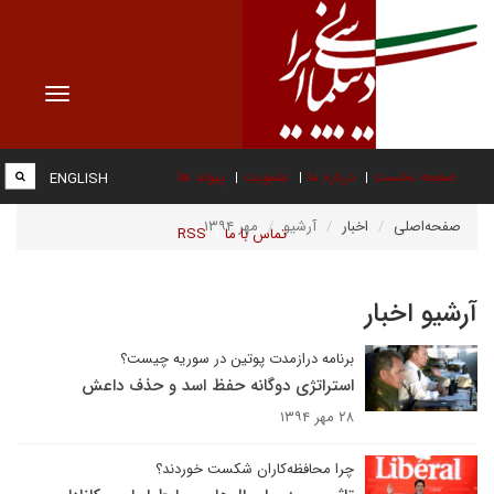
Toggle
vigation
صفحه نخست
درباره ما
عضویت
پیوند ها
ENGLISH
صفحه‌اصلی
اخبار
آرشیو
مهر ۱۳۹۴
تماس با ما
RSS
آرشیو اخبار
برنامه درازمدت پوتین در سوریه چیست؟
استراتژی دوگانه حفظ اسد و حذف داعش
۲۸ مهر ۱۳۹۴
چرا محافظه‌کاران شکست خوردند؟