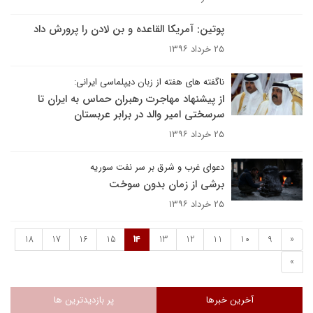
پوتین: آمریکا القاعده و بن لادن را پرورش داد
۲۵ خرداد ۱۳۹۶
ناگفته های هفته از زبان دیپلماسی ایرانی:
از پیشنهاد مهاجرت رهبران حماس به ایران تا
سرسختی امیر والد در برابر عربستان
۲۵ خرداد ۱۳۹۶
دعوای غرب و شرق بر سر نفت سوریه
برشی از زمان بدون سوخت
۲۵ خرداد ۱۳۹۶
18
17
16
15
14
13
12
11
10
9
«
»
آخرین خبرها
پر بازدیدترین ها