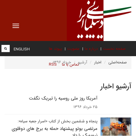
Toggle
vigation
صفحه نخست
درباره ما
عضویت
پیوند ها
ENGLISH
صفحه‌اصلی
اخبار
آرشیو
خرداد ۱۳۹۶
تماس با ما
RSS
آرشیو اخبار
آمریکا روز ملی روسیه را تبریک نگفت
۲۵ خرداد ۱۳۹۶
پنجاه و ششمین بخش از کتاب «اسرار جعبه سیاه»:
مرتضی بوتو پیشنهاد حمله به برج های دوقلوی
نیویورک را داد