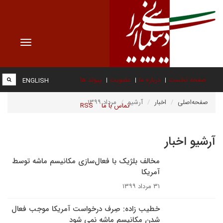
Toggle
vigation
صفحه نخست
درباره ما
عضویت
پیوند ها
ENGLISH
صفحه‌اصلی
اخبار
آرشیو
مرداد ۱۳۹۹
تماس با ما
RSS
آرشیو اخبار
مخالف بلژیک با فعال‌سازی مکانیسم ماشه توسط
آمریکا
۳۱ مرداد ۱۳۹۹
خطیب زاده: صِرف درخواست آمریکا موجب فعال
شدن مکانیسم ماشه نمی شود