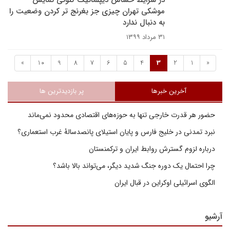
در شرایط حساس دیپلماتیک کنونی نمایش
موشکی تهران چیزی جز بغرنج تر کردن وضعیت را
به دنبال ندارد
۳۱ مرداد ۱۳۹۹
»
10
9
8
7
6
5
4
3
2
1
«
آخرین خبرها
پر بازدیدترین ها
حضور هر قدرت خارجی تنها به حوزه‌های اقتصادی محدود نمی‌ماند
نبرد تمدنی در خلیج فارس و پایان استیلای پانصدسالۀ غرب استعماری؟
درباره لزوم گسترش روابط ایران و ترکمنستان
چرا احتمال یک دوره جنگ شدید دیگر، می‌تواند بالا باشد؟
الگوی اسرائیلی اوکراین در قبال ایران
آرشیو