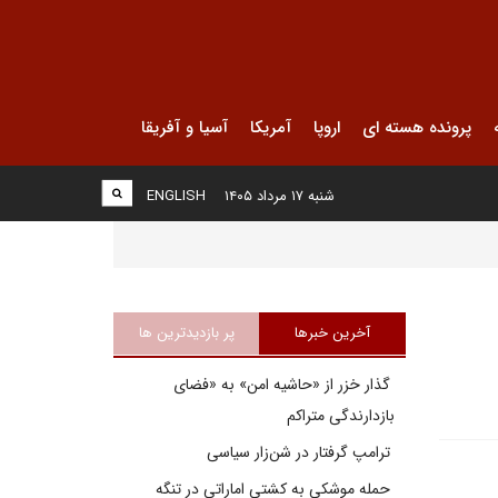
پرونده هسته ای
اروپا
آمریکا
آسیا و آفریقا
شنبه ۱۷ مرداد ۱۴۰۵
ENGLISH
آخرین خبرها
پر بازدیدترین ها
گذار خزر از «حاشیه امن» به «فضای
بازدارندگی متراکم
ترامپ گرفتار در شن‌زار سیاسی
حمله موشکی به کشتی اماراتی در تنگه