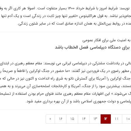
کوروش احمدی در یادداشتی می نویسد: شرایط امروز با شرایط خرداد ۱۴۰۰ بسیار متفاوت است. اصولا هر کاری اگ
م‌پذیر نباشد. به قول هراکلیتوس «تغییر تنها چیز ثابت در زندگی است و یک آدم تنها ی
عده در روابط بین‌الملل به همان اندازه صادق است که در سایر شئون زندگی.
ه امنیت ملی برای افکار عمومی
 برای دستگاه دیپلماسی فصل الخطاب باشد
ی در یادداشت مشترکی در دیپلماسی ایرانی می نویسند: مقام معظم رهبری در ابتدای
طهر رضوی در یک فروردین نیز گفتند: «ما حضور در جنگ اوکراین را قاطعاً و صریحاً رد
نگ اوکراین را آمریکا برای گسترش ناتو به شرق راه انداخت و اکنون نیز در حالی که م
هستند، بیشترین سود را از جنگ، آمریکا و کارخانجات اسلحه‌سازی آن می‌برند و به همی
نگ می‌شوند.» این اظهارات مقام معظم رهبری مانند فتوای حرام بودن استفاده از تسلی
لماسی و دولت جمهوری اسلامی باشد و از آن بهره برداری مفید شود.
»
16
15
14
13
12
11
10