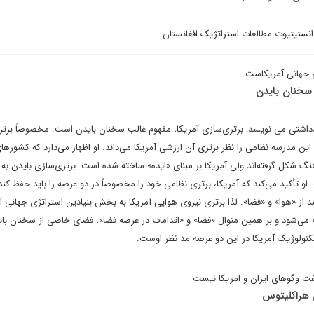
انستیتیوت مطالعات استراتژیک افغانستان
ی جهانی آمریکاست
 سخنان بایدن
داشتی می نویسد: برتری‌سازی آمریکا، مفهوم غالب سخنان بایدن است. مخصوصاً برتر
د این مدرسه نظامی را نظر برتری آن ارزشی آمریکا می‌داند. او اظهار می‌دارد که کشورهای
هنگ شکل گرفته‌اند ولی آمریکا بر مبنای «ایده» ساخته شده است. برتری‌سازی بایدن به 
و تأکید می‌کند که آمریکا، برتری نظامی خود را مخصوصاً در دو عرصه را باید حفظ کند
د از «هوا» و «فضا». لذا برتری نیروی هوایی آمریکا به بخش بنیادین استراتژی جهانی آم
ی‌شود و بر همین منوال «فضا» و «اقدامات در عرصه فضا»، فضای خاصی از سخنان بای
تکنولوژیک آمریکا در این دو عرصه مد نظر اوست.
فت وگوهای ایران و امریکا نیست
ن هراکلیتوس