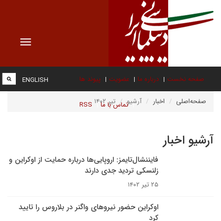
Toggle
vigation
صفحه نخست
درباره ما
عضویت
پیوند ها
ENGLISH
صفحه‌اصلی
اخبار
آرشیو
تیر ۱۴۰۲
تماس با ما
RSS
آرشیو اخبار
فایننشال‌تایمز: اروپایی‌ها درباره حمایت از اوکراین و
زلنسکی تردید جدی دارند
۲۵ تیر ۱۴۰۲
اوکراین حضور نیروهای واگنر در بلاروس را تایید
کرد