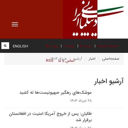
Toggle
vigation
صفحه نخست
درباره ما
عضویت
پیوند ها
ENGLISH
صفحه‌اصلی
اخبار
آرشیو
خرداد ۱۴۰۴
تماس با ما
RSS
آرشیو اخبار
موشک‌های رهگیر صهیونیست‌ها ته کشید
۲۸ خرداد ۱۴۰۴
طالبان: پس از خروج آمریکا امنیت در افغانستان
برقرار شد