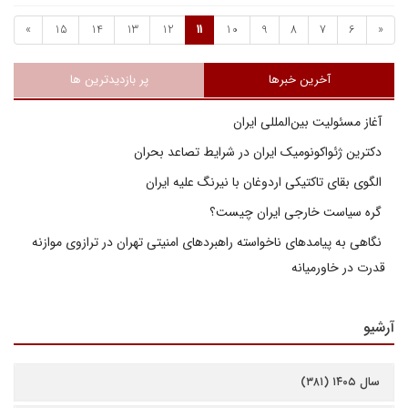
»
15
14
13
12
11
10
9
8
7
6
«
آخرین خبرها
پر بازدیدترین ها
آغاز مسئولیت بین‌المللی ایران
دکترین ژئواکونومیک ایران در شرایط تصاعد بحران
الگوی بقای تاکتیکی اردوغان با نیرنگ علیه ایران
گره سیاست خارجی ایران چیست؟
نگاهی به پیامدهای ناخواسته راهبردهای امنیتی تهران در ترازوی موازنه
قدرت در خاورمیانه
آرشیو
سال ۱۴۰۵ (۳۸۱)