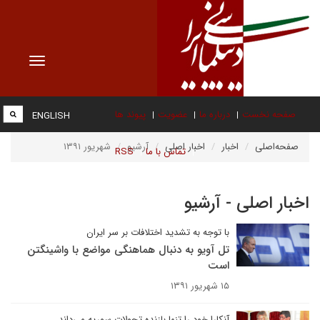
Toggle
vigation
صفحه نخست
درباره ما
عضویت
پیوند ها
ENGLISH
صفحه‌اصلی
اخبار
اخبار اصلی
آرشیو
شهریور ۱۳۹۱
تماس با ما
RSS
اخبار اصلی - آرشیو
با توجه به تشدید اختلافات بر سر ایران
تل آویو به دنبال هماهنگی مواضع با واشینگتن
است
۱۵ شهریور ۱۳۹۱
آنکارا خود را تنها بازنده تحولات سوریه می‌داند