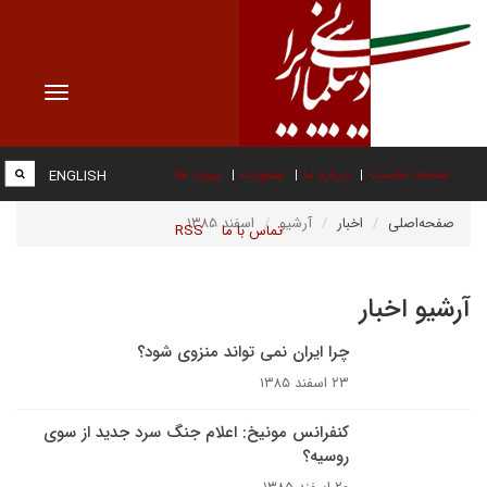
Toggle
vigation
صفحه نخست
درباره ما
عضویت
پیوند ها
ENGLISH
صفحه‌اصلی
اخبار
آرشیو
اسفند ۱۳۸۵
تماس با ما
RSS
آرشیو اخبار
چرا ایران نمی تواند منزوی شود؟
۲۳ اسفند ۱۳۸۵
کنفرانس مونيخ: اعلام جنگ سرد جدید از سوی
روسیه؟