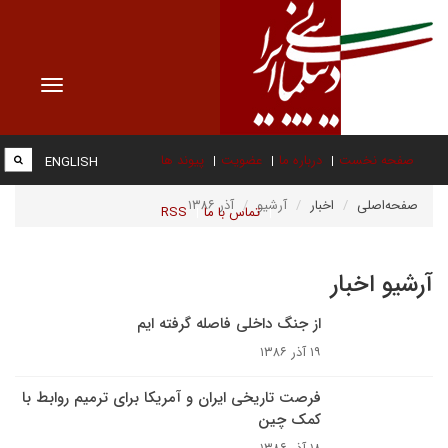
Toggle
vigation
صفحه نخست
درباره ما
عضویت
پیوند ها
ENGLISH
صفحه‌اصلی
اخبار
آرشیو
آذر ۱۳۸۶
تماس با ما
RSS
آرشیو اخبار
از جنگ داخلى فاصله گرفته ايم
۱۹ آذر ۱۳۸۶
فرصت تاریخی ایران و آمریکا برای ترمیم روابط با
کمک چین