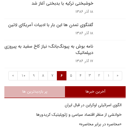
خوشبختی ترکیه با بدبختی آغاز شد
۱۸ آذر ۱۳۸۶
گفتگوی تمدن ها این بار با ادبیات آمریکای لاتین
۱۸ آذر ۱۳۸۶
نامه بوش به پیونگ‌یانگ؛ نیاز کاخ سفید به پیروزی
دیپلماتیک
۱۷ آذر ۱۳۸۶
»
10
9
8
7
6
5
4
3
2
1
«
آخرین خبرها
پر بازدیدترین ها
الگوی اسرائیلی اوکراین در قبال ایران
خوانشی از منظر اقتصاد سیاسی و ژئوپلیتیک کریدورها
«محاصره در برابر محاصره»