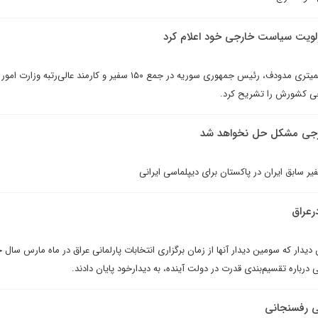
ولويت سياست خارجى خود اعلام کرد
روز دوشنبه، ۱۲ ژوئیه (۲۱ تیر) دیمیتری مدودف، رئیس جمهوری سوریه در جمع ۱۵۰ سفیر و کارمند عالی‌رتبه‌
ی کشورش را تشریح کرد.
ارجی مشکل حل نخواهد شد
ر سابق ایران در پاکستان براى ديپلماسى ايرانى
عراق
ن ديدار که سومين ديدار آنها از زمان برگزارى انتخابات پارلمانى عراق در ماه مارس سال 
 درباره تقسيم‌بندى قدرت در دولت آينده، به دیدارخود پايان دادند.
ی رفسنجانی