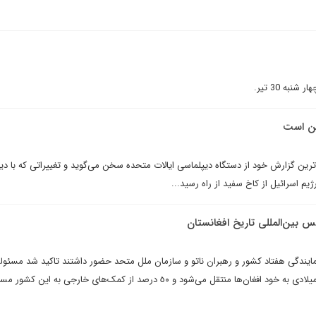
به 30 تیر.
ین است
ه‌ترین گزارش خود از دستگاه دیپلماسی ایالات متحده سخن می‌گوید و تغییراتی که با دید
یم اسرائیل از کاخ سفید از راه رسید...
س بين‌المللى تاريخ افغانستان
مايندگى هفتاد کشور و رهبران ناتو و سازمان ملل متحد حضور داشتند تاکید شد مسئو
امنيت افغانستان، تا سال 2014 ميلادى به خود افغان‌ها منتقل مى‌شود و ٥٠ درصد از کمک‌های خارجی به ای