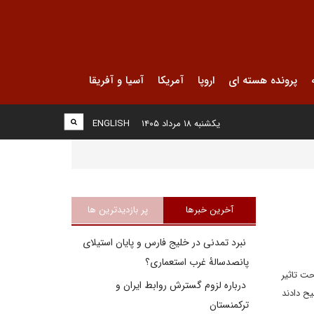
پرونده هسته ای
اروپا
آمریکا
آسیا و آفریقا
یکشنبه ۱۸ مرداد ۱۴۰۵
ENGLISH
آخرین خبرها
پر بازدیدترین ها
نبرد تمدنی در خلیج فارس و پایان استیلای
پانصدسالۀ غرب استعماری؟
حت تاثیر
درباره لزوم گسترش روابط ایران و
یح دادند
ترکمنستان