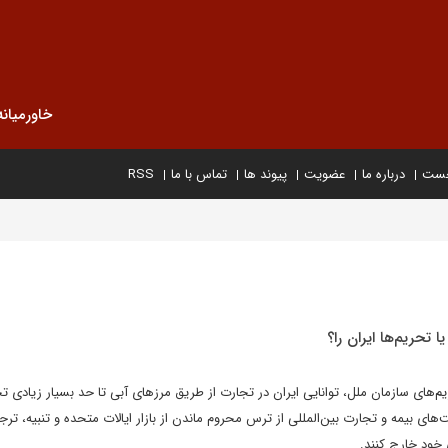
خاورمیانه
خست
درباره ما
عضویت
پیوند ها
تماس با ما
RSS
یا تحریم‌ها ایران را؟
م‌های سازمان ملل، توانایی ایران در تجارت از طریق مرزهای آبی تا حد بسیار زیادی ت
های بیمه و تجارت بین‌المللی از ترس محروم ماندن از بازار ایالات متحده و تنبیه، ترج
ی خود خارج کنند.