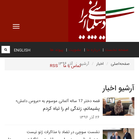
Toggle
vigation
صفحه نخست
درباره ما
عضویت
پیوند ها
ENGLISH
صفحه‌اصلی
اخبار
آرشیو
آذر ۱۳۹۶
تماس با ما
RSS
آرشیو اخبار
قصه دختر 17 ساله آلمانی موسوم به «عروس داعش»
پشیمانم، زندگی ام را تباه کردم
۲۶ آذر ۱۳۹۶
نشست سوچی در تضاد با مذاکرات ژنو نیست