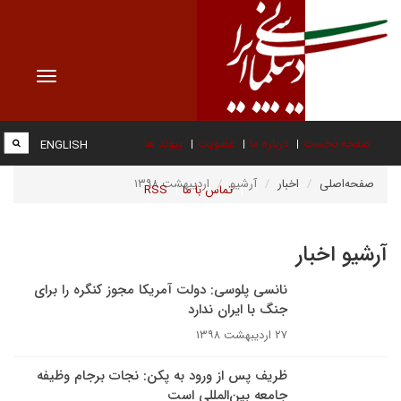
Toggle
vigation
صفحه نخست
درباره ما
عضویت
پیوند ها
ENGLISH
صفحه‌اصلی
اخبار
آرشیو
اردیبهشت ۱۳۹۸
تماس با ما
RSS
آرشیو اخبار
نانسی پلوسی: دولت آمریکا مجوز کنگره را برای
جنگ با ایران ندارد
۲۷ اردیبهشت ۱۳۹۸
ظریف پس از ورود به پکن: نجات برجام وظیفه
جامعه بین‌المللی است