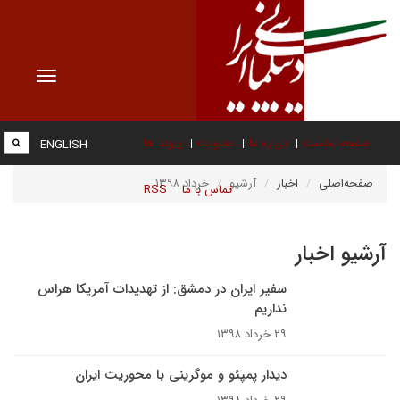
Toggle
vigation
صفحه نخست
درباره ما
عضویت
پیوند ها
ENGLISH
صفحه‌اصلی
اخبار
آرشیو
خرداد ۱۳۹۸
تماس با ما
RSS
آرشیو اخبار
سفیر ایران در دمشق: از تهدیدات آمریکا هراس
نداریم
۲۹ خرداد ۱۳۹۸
دیدار پمپئو و موگرینی با محوریت ایران