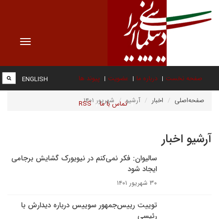
Toggle
vigation
صفحه نخست
درباره ما
عضویت
پیوند ها
ENGLISH
صفحه‌اصلی
اخبار
آرشیو
شهریور ۱۴۰۱
تماس با ما
RSS
آرشیو اخبار
سالیوان: فکر نمی‌کنم در نیویورک گشایش برجامی
ایجاد شود
۳۰ شهریور ۱۴۰۱
توییت رییس‌جمهور سوییس درباره دیدارش با
رئیسی