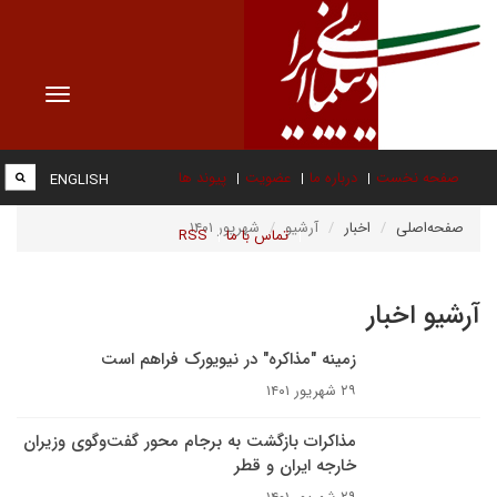
Toggle
vigation
صفحه نخست
درباره ما
عضویت
پیوند ها
ENGLISH
صفحه‌اصلی
اخبار
آرشیو
شهریور ۱۴۰۱
تماس با ما
RSS
آرشیو اخبار
زمینه "مذاکره‌" در نیویورک فراهم است
۲۹ شهریور ۱۴۰۱
مذاکرات بازگشت به برجام محور گفت‌وگوی وزیران
خارجه ایران و قطر