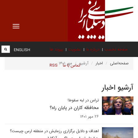
Toggle
vigation
صفحه نخست
درباره ما
عضویت
پیوند ها
ENGLISH
صفحه‌اصلی
اخبار
آرشیو
مهر ۱۴۰۱
تماس با ما
RSS
آرشیو اخبار
تراس در لبه سقوط!
محافظه کاران در پایان راه؟
۲۶ مهر ۱۴۰۱
اهداف و دلایل برگزاری رزمایش در منطقه ارس چیست؟