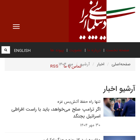
Toggle
vigation
صفحه نخست
درباره ما
عضویت
پیوند ها
ENGLISH
صفحه‌اصلی
اخبار
آرشیو
مهر ۱۴۰۴
تماس با ما
RSS
آرشیو اخبار
تنها راه حفظ آتش‌بس غزه
اگر ترامپ صلح می‌خواهد، باید با راست افراطی
اسرائیل بجنگد
۳۰ مهر ۱۴۰۴
مقایسه نبرد ۱۲ روزه و جنگ اوکراین