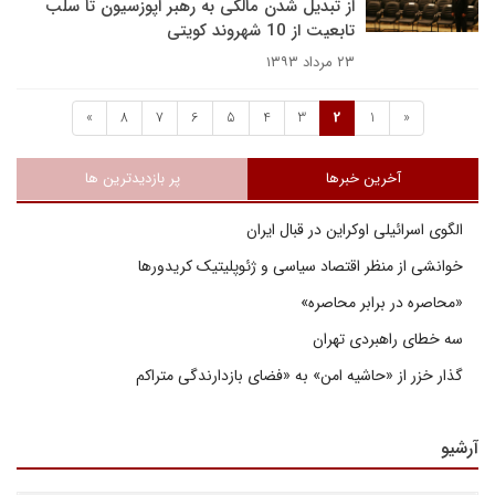
از تبدیل شدن مالکی به رهبر اپوزسیون تا سلب
تابعیت از 10 شهروند کویتی
۲۳ مرداد ۱۳۹۳
»
8
7
6
5
4
3
2
1
«
آخرین خبرها
پر بازدیدترین ها
الگوی اسرائیلی اوکراین در قبال ایران
خوانشی از منظر اقتصاد سیاسی و ژئوپلیتیک کریدورها
«محاصره در برابر محاصره»
سه خطای راهبردی تهران
گذار خزر از «حاشیه امن» به «فضای بازدارندگی متراکم
آرشیو