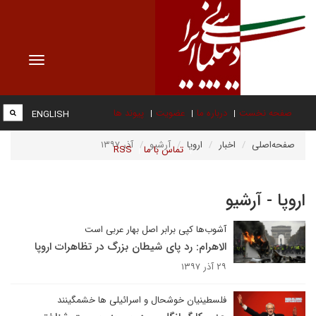
Toggle
vigation
صفحه نخست
درباره ما
عضویت
پیوند ها
ENGLISH
صفحه‌اصلی
اخبار
اروپا
آرشیو
آذر ۱۳۹۷
تماس با ما
RSS
اروپا - آرشیو
آشوب‌ها کپی برابر اصل بهار عربی است
الاهرام: رد پای شیطان بزرگ در تظاهرات اروپا
۲۹ آذر ۱۳۹۷
فلسطینیان خوشحال و اسرائیلی ها خشمگینند